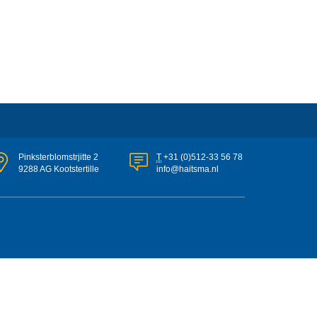
Pinksterblomstrjitte 2
T
+31 (0)512-33 56 78
9288 AG Kootstertille
info@haitsma.nl